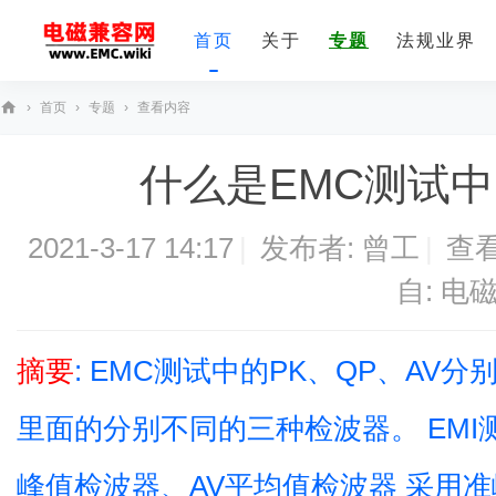
首页
关于
专题
法规业界
›
首页
›
专题
›
查看内容
E
什么是EMC测试中
M
C
技
2021-3-17 14:17
|
发布者:
曾工
|
查看
术
自:
电
社
区
摘要
: EMC测试中的PK、QP、AV
里面的分别不同的三种检波器。 EMI
峰值检波器、AV平均值检波器 采用