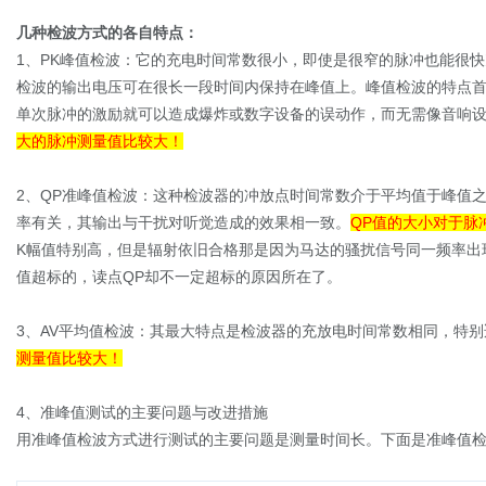
几种检波方式的各自特点：
1、PK峰值检波：它的充电时间常数很小，即使是很窄的脉冲也能很
检波的输出电压可在很长一段时间内保持在峰值上。峰值检波的特点
单次脉冲的激励就可以造成爆炸或数字设备的误动作，而无需像音响
大的脉冲测量值比较大！
2、QP准峰值检波：这种检波器的冲放点时间常数介于平均值于峰值
率有关，其输出与干扰对听觉造成的效果相一致。
QP值的大小对于脉
K幅值特别高，但是辐射依旧合格那是因为马达的骚扰信号同一频率出
值超标的，读点QP却不一定超标的原因所在了。
3、AV平均值检波：其最大特点是检波器的充放电时间常数相同，特别
测量值比较大！
4、准峰值测试的主要问题与改进措施
用准峰值检波方式进行测试的主要问题是测量时间长。下面是准峰值