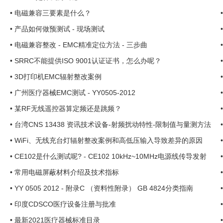
•
电磁兼容三要素是什么？
•
产品如何做预测试 - 现场测试
•
电磁兼容整改 - EMC精准定位方法 - 三步曲
•
SRRC不能提供ISO 9001认证证书，怎么办呢？
•
3D打印机EMC辐射整改案例
•
广州医疗器械EMC测试 - YY0505-2012
•
某RF无线遥控器算定频还是跳频？
•
台湾CNS 13438 资讯技术设备-射频扰动特性-限制值与量测方法
•
WiFi、无线充台灯辐射整改案例和高低压输入导致差异的原因
•
CE102是什么测试呢? - CE102 10kHz~10MHz电源线传导发射
•
常用电磁屏蔽材料介绍及技术指标
•
YY 0505 2012 - 附录C （资料性附录） GB 4824分类指南
•
印度CDSCO医疗设备注册与批准
•
最新2021医疗器械标准目录