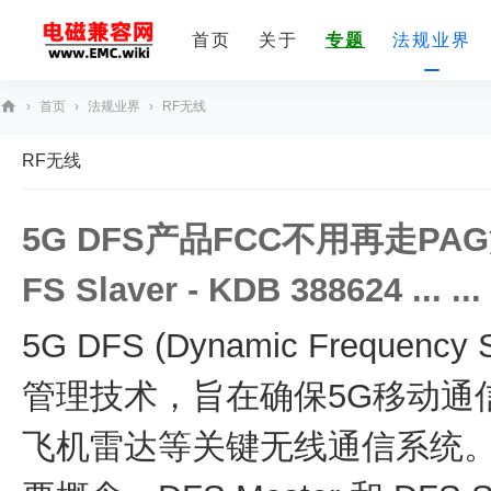
首页
关于
专题
法规业界
›
首页
›
法规业界
›
RF无线
E
RF无线
M
C
5G DFS产品FCC不用再走PAG流程 -
技
术
FS Slaver - KDB 388624 ... ...
社
区
5G DFS (Dynamic Frequency
管理技术，旨在确保5G移动通
飞机雷达等关键无线通信系统。在