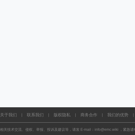
关于我们
联系我们
版权隐私
商务合作
我们的优势
|
|
|
|
|
相关技术交流、侵权、举报、投诉及建议等，请发 E-mail：info@emc.wiki ，紧急请电话