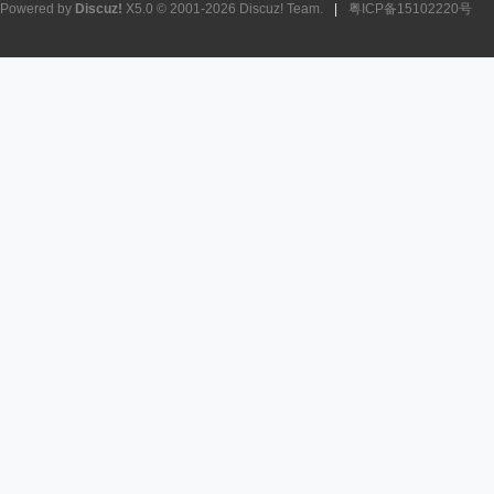
Powered by
Discuz!
X5.0
© 2001-2026
Discuz! Team
.
|
粤ICP备15102220号