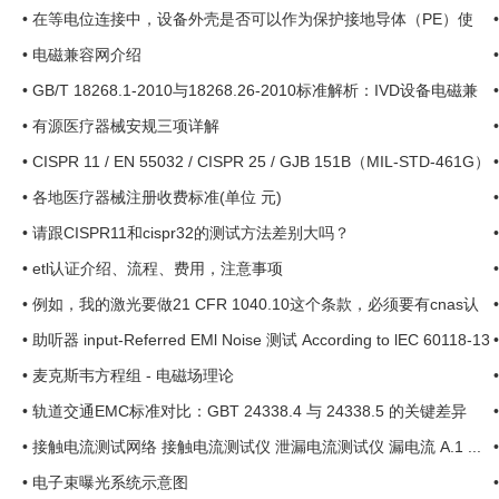
允许 ...
•
在等电位连接中，设备外壳是否可以作为保护接地导体（PE）使
用？ ...
•
电磁兼容网介绍
•
GB/T 18268.1-2010与18268.26-2010标准解析：IVD设备电磁兼
容性（EMC）测试指南 ...
•
有源医疗器械安规三项详解
•
CISPR 11 / EN 55032 / CISPR 25 / GJB 151B（MIL-STD-461G）
等标准中对 LISN（人工 ...
•
各地医疗器械注册收费标准(单位 元)
•
请跟CISPR11和cispr32的测试方法差别大吗？
•
etl认证介绍、流程、费用，注意事项
•
例如，我的激光要做21 CFR 1040.10这个条款，必须要有cnas认
可，才能出这个报告吗？ ...
•
助听器 input-Referred EMl Noise 测试 According to lEC 60118-13
Ed. 4.0 *inp
•
麦克斯韦方程组 - 电磁场理论
•
轨道交通EMC标准对比：GBT 24338.4 与 24338.5 的关键差异
•
接触电流测试网络 接触电流测试仪 泄漏电流测试仪 漏电流 A.1 ...
•
电子束曝光系统示意图