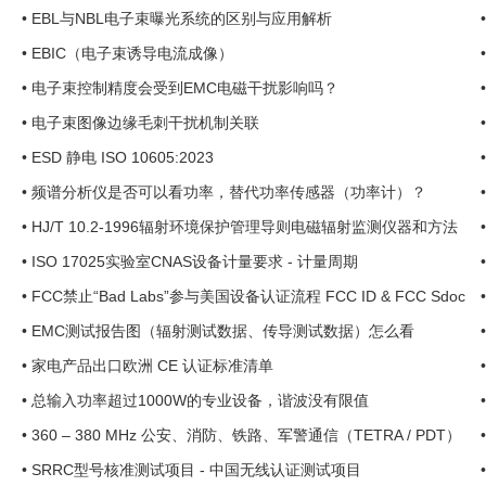
•
EBL与NBL电子束曝光系统的区别与应用解析
•
EBIC（电子束诱导电流成像）
•
电子束控制精度会受到EMC电磁干扰影响吗？
•
电子束图像边缘毛刺干扰机制关联
•
ESD 静电 ISO 10605:2023
•
频谱分析仪是否可以看功率，替代功率传感器（功率计）？
.
•
HJ/T 10.2-1996辐射环境保护管理导则电磁辐射监测仪器和方法
•
ISO 17025实验室CNAS设备计量要求 - 计量周期
•
FCC禁止“Bad Labs”参与美国设备认证流程 FCC ID & FCC Sdoc
•
EMC测试报告图（辐射测试数据、传导测试数据）怎么看
•
家电产品出口欧洲 CE 认证标准清单
•
总输入功率超过1000W的专业设备，谐波没有限值
•
360 – 380 MHz 公安、消防、铁路、军警通信（TETRA / PDT）
•
SRRC型号核准测试项目 - 中国无线认证测试项目