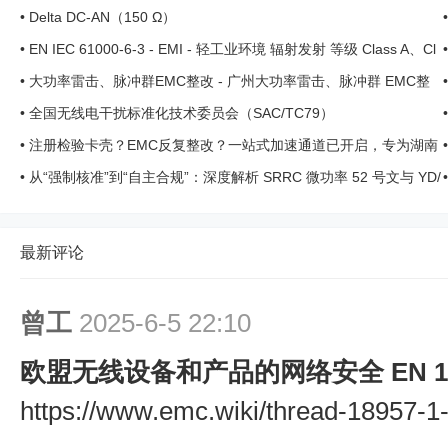
•
Delta DC-AN（150 Ω）
•
EN IEC 61000-6-3 - EMI - 轻工业环境 辐射发射 等级 Class A、Cl
ass B
•
大功率雷击、脉冲群EMC整改 - 广州大功率雷击、脉冲群 EMC整
改 ... ...
•
全国无线电干扰标准化技术委员会（SAC/TC79）
•
注册检验卡壳？EMC反复整改？一站式加速通道已开启，专为湖南
医疗器械企业提速上市！ ...
•
从“强制核准”到“自主合规”：深度解析 SRRC 微功率 52 号文与 YD/
T 4180-2023 的联 ...
最新评论
曾工
2025-6-5 22:10
欧盟无线设备和产品的网络安全 EN 1803
https://www.emc.wiki/thread-18957-1-