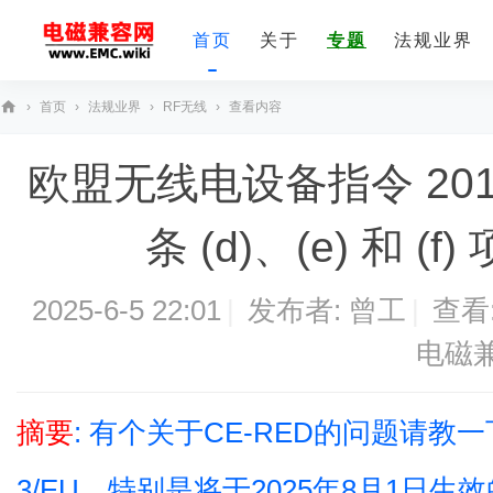
首页
关于
专题
法规业界
›
首页
›
法规业界
›
RF无线
›
查看内容
E
欧盟无线电设备指令 2014/
M
C
条 (d)、(e) 和 (f) 
技
术
社
2025-6-5 22:01
|
发布者:
曾工
|
查看
区
电磁
摘要
: 有个关于CE-RED的问题请教
3/EU，特别是将于2025年8月1日生效的第