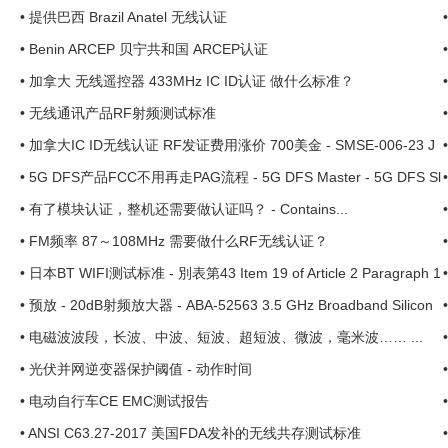
•
提供巴西 Brazil Anatel 无线认证
•
Benin ARCEP 贝宁共和国 ARCEP认证
•
加拿大 无线遥控器 433MHz IC ID认证 做什么标准？
•
无线通讯产品RF射频测试标准
•
加拿大IC ID无线认证 RF发证费用涨价 700美金 - SMSE-006-23 J
uly 2023 ... ... ...
•
5G DFS产品FCC不用再走PAG流程 - 5G DFS Master - 5G DFS Sl
aver - KDB 388624 ... ...
•
有了模块认证，整机还需要做认证吗？ - Contains...
•
FM频率 87～108MHz 需要做什么RF无线认证？
•
日本BT WIFI测试标准 - 別表第43 Item 19 of Article 2 Paragraph 1
•
预放 - 20dB射频放大器 - ABA-52563 3.5 GHz Broadband Silicon
RFIC Amplifier ...
•
电磁波波段，长波、中波、短波、超短波、微波，毫米波…… ...
•
光伏并网逆变器保护阈值 - 动作时间
•
电动自行车CE EMC测试报告
•
ANSI C63.27-2017 美国FDA发补的无线共存测试标准