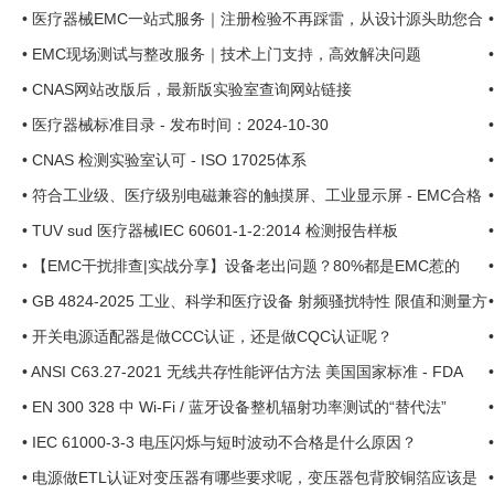
•
医疗器械EMC一站式服务｜注册检验不再踩雷，从设计源头助您合
规上市 ...
•
EMC现场测试与整改服务｜技术上门支持，高效解决问题
•
CNAS网站改版后，最新版实验室查询网站链接
•
医疗器械标准目录 - 发布时间：2024-10-30
•
CNAS 检测实验室认可 - ISO 17025体系
•
符合工业级、医疗级别电磁兼容的触摸屏、工业显示屏 - EMC合格
的屏幕分享 ...
•
TUV sud 医疗器械IEC 60601-1-2:2014 检测报告样板
•
【EMC干扰排查|实战分享】设备老出问题？80%都是EMC惹的
祸！——曾工现场经验交流贴 ...
•
GB 4824-2025 工业、科学和医疗设备 射频骚扰特性 限值和测量方
法 ...
•
开关电源适配器是做CCC认证，还是做CQC认证呢？
•
ANSI C63.27-2021 无线共存性能评估方法 美国国家标准 - FDA
•
EN 300 328 中 Wi-Fi / 蓝牙设备整机辐射功率测试的“替代法”
•
IEC 61000-3-3 电压闪烁与短时波动不合格是什么原因？
•
电源做ETL认证对变压器有哪些要求呢，变压器包背胶铜箔应该是