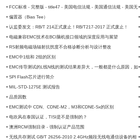
vices
•
FCC标准 - 完整版 - title47 - 美国电信法规 - 美国通信法规 - 美国无
线法规 ...
•
偏置器（Bias Tee）
•
认监委发文：RB/T 214正式废止！RB/T217-2017 正式废止！
•
电磁兼容EMC技术在BCI脑机接口领域的深度应用与展望
•
RS射频电磁场辐射抗扰度不合格诊断分析与设计整改
•
EMC中1组和 2组的区别
•
EMC传导测试的L线N线的测试结果差异大，一般都是什么原因，如
何规避呢？ ... ...
•
SPI Flash芯片进行简介
•
MIL-STD-1275E 测试报告
•
品质因数
•
EMC测试中 CDN、CDNE-M2，M3和CDNE-Sx的区别
•
电吹风在泰国认证，TISI是不是强制的？
•
澳洲RCM强制目录 - 强制认证产品范围
•
无线共存测试 GB/T 26256-2010 2.4GHz频段无线电通信设备的相