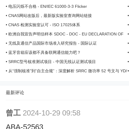
互干扰限制与共存要求 ...
•
电压闪烁不合格 - EN/IEC 61000-3-3 Flicker
•
CNAS网站改版后，最新版实验室查询网站链接
.
•
CNAS 检测实验室认可 - ISO 17025体系
•
欧洲自我宣告声明信样本 SDOC - DOC - EU DECLARATION OF
CONFORMITY
•
无线及通信产品国际市场准入研究报告 - 国际认证
•
蓝牙音箱应该都不具备联网通信能力吧？
•
SRRC型号核准测试项目 - 中国无线认证测试项目
•
从“强制核准”到“自主合规”：深度解析 SRRC 微功率 52 号文与 YD/
T 4180-2023 的联 ...
最新评论
曾工
2024-10-29 09:58
ABA-52563