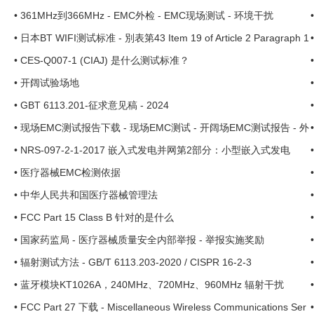
•
361MHz到366MHz - EMC外检 - EMC现场测试 - 环境干扰
.
•
日本BT WIFI测试标准 - 別表第43 Item 19 of Article 2 Paragraph 1
•
CES-Q007-1 (CIAJ) 是什么测试标准？
•
开阔试验场地
•
GBT 6113.201-征求意见稿 - 2024
•
现场EMC测试报告下载 - 现场EMC测试 - 开阔场EMC测试报告 - 外
检EMC报告 - EMC外检 ...
•
NRS-097-2-1-2017 嵌入式发电并网第2部分：小型嵌入式发电
•
医疗器械EMC检测依据
•
中华人民共和国医疗器械管理法
•
FCC Part 15 Class B 针对的是什么
•
国家药监局 - 医疗器械质量安全内部举报 - 举报实施奖励
•
辐射测试方法 - GB/T 6113.203-2020 / CISPR 16-2-3
•
蓝牙模块KT1026A，240MHz、720MHz、960MHz 辐射干扰
•
FCC Part 27 下载 - Miscellaneous Wireless Communications Ser