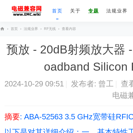
首页
关于
专题
法规业界
›
首页
›
法规业界
›
RF无线
›
查看内容
E
预放 - 20dB射频放大器 - A
M
C
oadband Silicon R
技
术
社
2024-10-29 09:51
|
发布者:
曾工
|
查
区
电磁
摘要
: ABA-52563 3.5 GHz宽
以下是对其详细介绍：一、基本特性工作