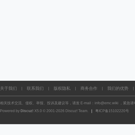
关于我们
联系我们
版权隐私
商务合作
我们的优势
|
|
|
|
|
相关技术交流、侵权、举报、投诉及建议等，请发 E-mail：info@emc.wiki ，紧急请电话
Powered by
Discuz!
X5.0
© 2001-2026
Discuz! Team
.
|
粤ICP备15102220号