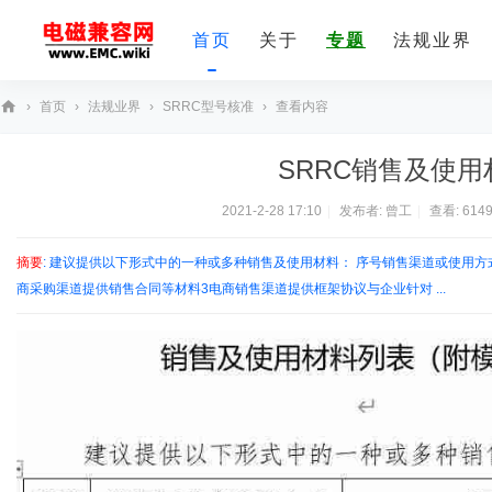
首页
关于
专题
法规业界
›
首页
›
法规业界
›
SRRC型号核准
›
查看内容
E
SRRC销售及使
M
C
2021-2-28 17:10
|
发布者:
曾工
|
查看:
614
技
摘要
: 建议提供以下形式中的一种或多种销售及使用材料： 序号销售渠道或使用
术
商采购渠道提供销售合同等材料3电商销售渠道提供框架协议与企业针对 ...
社
区