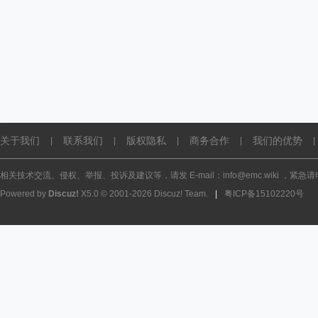
关于我们
联系我们
版权隐私
商务合作
我们的优势
|
|
|
|
|
相关技术交流、侵权、举报、投诉及建议等，请发 E-mail：info@emc.wiki ，紧急请电话
Powered by
Discuz!
X5.0
© 2001-2026
Discuz! Team
.
|
粤ICP备15102220号