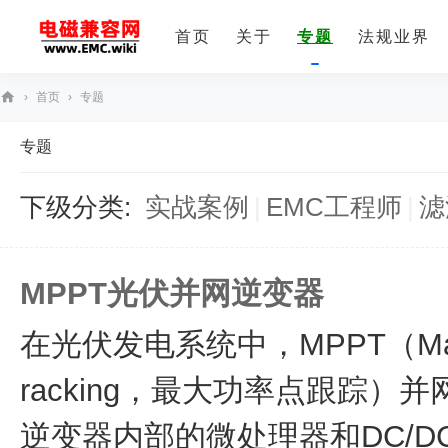
首页
关于
专题
法规业界
›
首页
›
专题
E
专题
M
C
下级分类:
实战案例
|
EMC工程师
|
滤
技
术
社
MPPT光伏并网逆变器
区
在光伏发电系统中，MPPT（Maximu
racking，最大功率点跟踪）
逆变器内部的微处理器和DC/