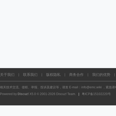
关于我们
联系我们
版权隐私
商务合作
我们的优势
|
|
|
|
|
相关技术交流、侵权、举报、投诉及建议等，请发 E-mail：info@emc.wiki ，紧急请电话
Powered by
Discuz!
X5.0
© 2001-2026
Discuz! Team
.
|
粤ICP备15102220号