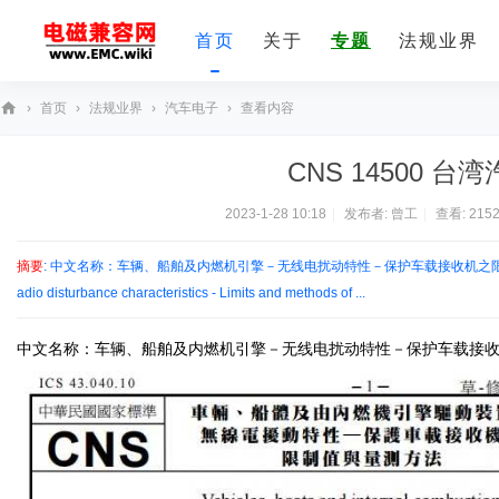
首页
关于
专题
法规业界
›
首页
›
法规业界
›
汽车电子
›
查看内容
E
CNS 14500 
M
C
2023-1-28 10:18
|
发布者:
曾工
|
查看:
215
技
摘要
: 中文名称：车辆、船舶及内燃机引擎－无线电扰动特性－保护车载接收机之限制值与量测法 英文名称：
术
adio disturbance characteristics - Limits and methods of ...
社
区
中文名称：车辆、船舶及内燃机引擎－无线电扰动特性－保护车载接