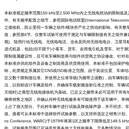
本标准规定频率范围150 kHz至2,500 MHz内之无线电扰动的限
件。有关频率配置之细节，参照国际电信联盟(International Telecomm
之接收机，防止受同一车辆之组件/模块所产生之扰动的影响。有关整
值，参照第6节。仅整车试验可使用于测定与车辆限制值有关之组件兼
视)、陆用行动无线电、无线电电话、业余及民间无线电电台、卫星导航(
进式机器，包括(但不限于)小客车、货车、农用曳引机及雪车。对于
限制值属建议性，且可依车辆制造商与组件供货商之协议修改。针对
本标准亦供此组件及设备之制造商及供货商使用。本标准不包括保护电
响，此类规定系属其它CNS或ISO标准之范围。由于装设位置、车体
定义数个限制值位准。所使用之位准等级(为频带之函数)，由车辆制
法，以协助设计车辆及组件，并确保车载射频放射位准之控制。车辆试
天线时)之典型无线电接收机为基础。已定义之频带未必可适用于所有
辆将销售之地区，并确认何种无线电服务有可能使用于该车辆中。举
上占了很大部分。于此种车辆中进行试验及降低噪声源，并不经济。
值。接着可从本标准中选择组件试验参数，以支持所选定之销售计划。世界无线电通信管理会
ns Conference, WARC)于1979年将第1区之频率下限降低至14
的，试验频率范围已可涵盖世界各地之无线电服务。于多数情况中，可