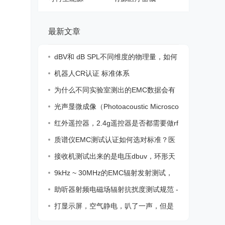
最新文章
dBV和 dB SPL不同维度的物理量，如何
转化换
机器人CR认证 标准体系
为什么不同实验室测出的EMC数据会有
差异？
光声显微成像（Photoacoustic Microsco
py，
红外遥控器，2.4g遥控器是否都需要做rf
认证
质谱仪EMC测试认证如何选对标准？医
疗器械
接收机测试出来的是电压dbuv，环形天
线测试
9kHz ~ 30MHz的EMC辐射发射测试，
我们应该
助听器射频电磁场辐射抗扰度测试规范 -
IRI
打显示屏，空气静电，叭了一声，但是
不影响