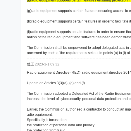
(f)radio equipment supports certain features ensuring protection f
(g)radio equipment supports certain features ensuring access to 
(h)radio equipment supports certain features in order to facilitate it
(i)radio equipment supports certain features in order to ensure t
nation of the radio equipment and software has been demonstrate
The Commission shall be empowered to adopt delegated acts in ac
oncerned by each of the requirements set out in points (a) to (i) of
曾工
2023-3-1 09:32
Radio Equipment Directive (RED) radio equipment directive 201
Update on Articles 3(3)(d), (e) and (f)
The Commission adopted a Delegated Act of the Radio Equipment Dire
increase the level of cybersecurity, personal data protection and p
Earlier, the Commission authorised a contractor to conduct an im
adio equipment.
Specifically, it focused on
the protection of personal data and privacy
the protection from fraud