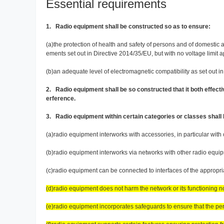
Essential requirements
1. Radio equipment shall be constructed so as to ensure:
(a)the protection of health and safety of persons and of domestic a
ements set out in Directive 2014/35/EU, but with no voltage limit a
(b)an adequate level of electromagnetic compatibility as set out i
2. Radio equipment shall be so constructed that it both effecti
erference.
3. Radio equipment within certain categories or classes shall 
(a)radio equipment interworks with accessories, in particular wi
(b)radio equipment interworks via networks with other radio equi
(c)radio equipment can be connected to interfaces of the appropri
(d)radio equipment does not harm the network or its functioning 
(e)radio equipment incorporates safeguards to ensure that the per