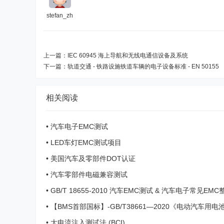
stefan_zh
上一篇：
IEC 60945 海上导航和无线电通信设备及系统
下一篇：
轨道交通 - 铁路设施铁道车辆的电子设备标准 - EN 50155
相关阅读
•
汽车电子EMC测试
•
LED车灯EMC测试项目
•
美国汽车及零部件DOT认证
•
汽车零部件电磁兼容测试
•
GB/T 18655-2010 汽车EMC测试 & 汽车电子常见EM
法
•
【BMS首部国标】-GB/T38661—2020《电动汽车用
技...
•
大电流注入测试法 (BCI)