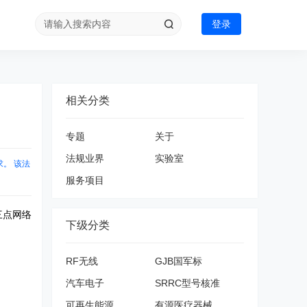
登录
相关分类
专题
关于
法规业界
实验室
求。 该法
服务项目
三点网络
下级分类
RF无线
GJB国军标
汽车电子
SRRC型号核准
可再生能源
有源医疗器械