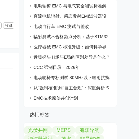
电动轮椅 EMC 与电气安全测试标准解
析
直流电机辐射、瞬态发射EMI滤波器设
计
收藏
电动自行车 EMC 测试与整改
辐射测试不合格频点分析：基于STM32
F215时
医疗器械 EMC 标准升级：如何科学界
定“内
近场探头 H场与E场的区别差异是什么？
如何
CCC 强制目录 - 2026年
电动轮椅专标测试 80MHz以下辐射抗扰
度
从“强制核准”到“自主合规”：深度解析 S
EMC技术原创共创计划
热门标签
光伏并网
MEPS
船载导航
滤波器设计
效率
非晶软磁