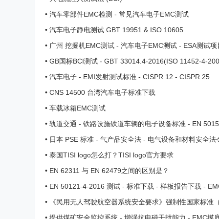
•
汽车零部件EMC检测 - 常见汽车电子EMC测试
•
汽车电子静电测试 GBT 19951 & ISO 10605
•
广州 挖掘机EMC测试 - 汽车电子EMC测试 - ESA测试项
•
GB国标BCI测试 - GBT 33014.4-2016(ISO 11452-4-200
•
汽车电子 - EMI发射测试标准 - CISPR 12 - CISPR 25
•
CNS 14500 台湾汽车电子标准下载
•
车载冰箱EMC测试
•
轨道交通 - 铁路设施铁道车辆的电子设备标准 - EN 5015
•
日本 PSE 标准 - 气产品安全法 - 电气设备和材料安全法令 
准下载 ...
•
泰国TISI logo怎么打？TISI logo官方要求
•
EN 62311 与 EN 62479之间的区别是？
•
EN 50121-4-2016 测试 - 标准下载 - 样板报告下载 - E
路信号和通信设备 ...
•
《民用无人驾驶航空器系统安全要求》强制性国家标准（GB
0-2023） - 无人机标准 ...
•
提供煤矿安全监控系统 - 增强抗电磁干扰能力 - EMC摸底 