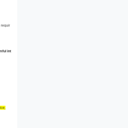
 requir
ful int
ice;