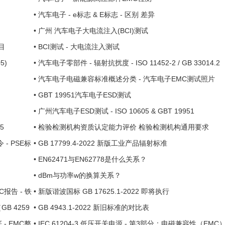
•
汽车电子 - e标志 & E标志 - 区别 差异
•
广州 汽车电子大电流注入(BCI)测试
目
•
BCI测试 - 大电流注入测试
5)
•
汽车电子零部件 - 辐射抗扰度 - ISO 11452-2 / GB 33014.2
•
汽车电子电磁兼容标准概述分类 - 汽车电子EMC测试照片
•
GBT 19951汽车电子ESD测试
•
广州汽车电子ESD测试 - ISO 10605 & GBT 19951
5
•
检验检测机构资质认定能力评价 检验检测机构通用要求
- PSE标
•
GB 17799.4-2022 新版工业产品辐射标准
•
EN62471与EN62778是什么关系？
•
dBm与功率w的换算关系？
MC报告 - 铁
•
新版谐波国标 GB 17625.1-2022 即将执行
 4259
•
GB 4943.1-2022 新旧标准的对比表
- EMC整
•
IEC 61204-3 低压开关电源 - 第3部分：电磁兼容性（EMC