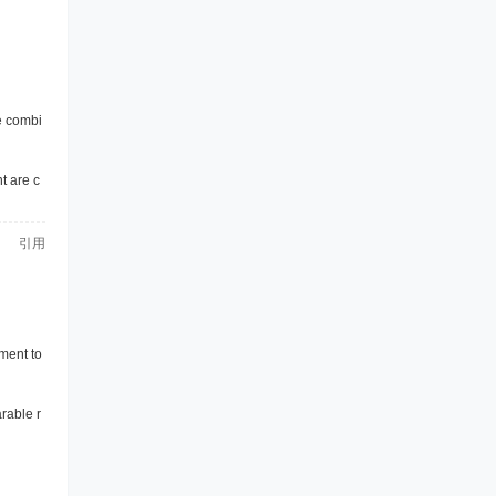
e combi
t are c
引用
pment to
rable r