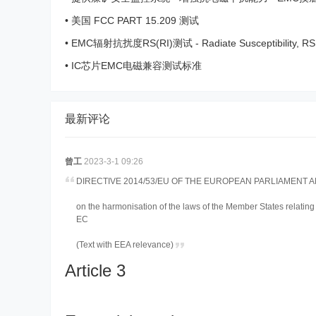
改 ...
•
美国 FCC PART 15.209 测试
•
EMC辐射抗扰度RS(RI)测试 - Radiate Susceptibility, RS;
Immunity, RI ...
•
IC芯片EMC电磁兼容测试标准
最新评论
曾工
2023-3-1 09:26
DIRECTIVE 2014/53/EU OF THE EUROPEAN PARLIAMENT AND
on the harmonisation of the laws of the Member States relating
EC
(Text with EEA relevance)
Article 3