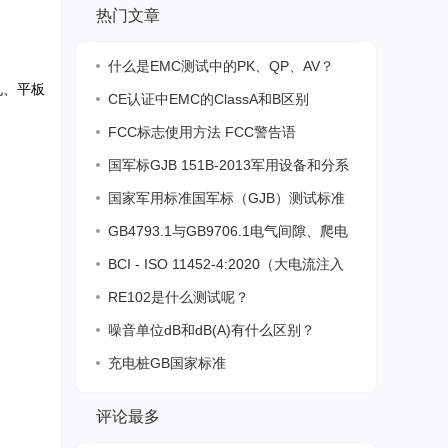
热门文章
什么是EMC测试中的PK、QP、AV？
机、平板
CE认证中EMC的ClassA和B区别
FCC标志使用方法 FCC警告语
国军标GJB 151B-2013军用设备和分系
统电磁
国家军用标准国军标（GJB）测试标准
一览表
GB4793.1与GB9706.1电气间隙、爬电
距离、电
BCI - ISO 11452-4:2020（大电流注入
法）
RE102是什么测试呢？
噪音单位dB和dB(A)有什么区别？
充电桩GB国家标准
评论最多