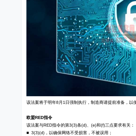
该法案将于明年8月1日强制执行，制造商请提前准备，以
欧盟RED指令
该法案与RED指令的第3(3)条(d)、(e)和(f)三点要求有关：
■ 3(3)(d)，以确保网络不受损害，不被误用；