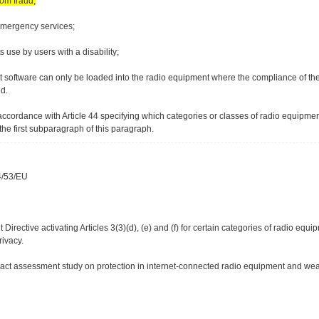
rom fraud;
emergency services;
s use by users with a disability;
hat software can only be loaded into the radio equipment where the compliance of th
d.
cordance with Article 44 specifying which categories or classes of radio equipmen
 the first subparagraph of this paragraph.
4/53/EU
ctive activating Articles 3(3)(d), (e) and (f) for certain categories of radio equi
rivacy.
pact assessment study on protection in internet-connected radio equipment and wea