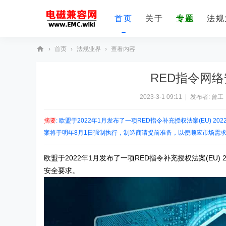
首页
关于
专题
法规
›
首页
›
法规业界
›
查看内容
E
RED指令网
M
C
2023-3-1 09:11
|
发布者:
曾工
技
摘要
: 欧盟于2022年1月发布了一项RED指令补充授权法案(EU)
术
案将于明年8月1日强制执行，制造商请提前准备，以便顺应市场需求和符
社
区
欧盟于2022年1月发布了一项RED指令补充授权法案(EU
安全要求。