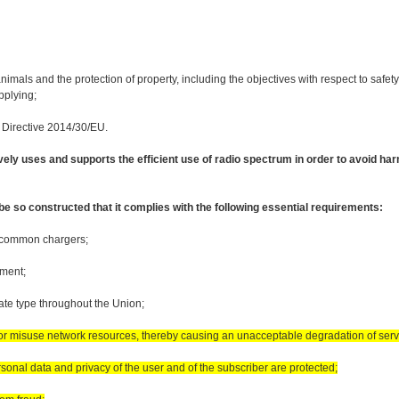
nimals and the protection of property, including the objectives with respect to safety
pplying;
n Directive 2014/30/EU.
vely uses and supports the efficient use of radio spectrum in order to avoid harm
be so constructed that it complies with the following essential requirements:
th common chargers;
pment;
ate type throughout the Union;
nor misuse network resources, thereby causing an unacceptable degradation of serv
sonal data and privacy of the user and of the subscriber are protected;