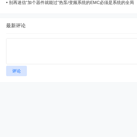
CE认证-电磁兼容 ...
•
别再迷信“加个器件就能过”热泵/变频系统的EMC必须是系统的全局
攻坚战 ...
最新评论
评论