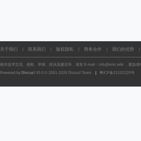
关于我们
联系我们
版权隐私
商务合作
我们的优势
|
|
|
|
|
相关技术交流、侵权、举报、投诉及建议等，请发 E-mail：info@emc.wiki ，紧急请电话
Powered by
Discuz!
X5.0
© 2001-2026
Discuz! Team
.
|
粤ICP备15102220号