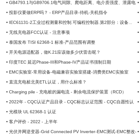
•
GB4793.1与GB9706.1电气间隙、爬电距离、电介质强度、泄露电
流
•
投影仪要做ERP吗？ - ERP产品目录-待机-关机指令
•
IEC61131-2工业过程测量和控制.可编程控制器.第2部分：设备...
•
无线充电器FCC认证 - 注意事项
•
泰国发布 TISI 62368-1 标准-产品范围有调整
•
开关电源适配器，做K.21应该做多少伏雷击呢？
•
印度TEC 延迟Phase-III和Phase-IV产品证书强制日期
•
EMC实验室-常用设备-电磁兼容实验室搭建-消费类EMC实验室
•
直流充电桩北美ETL认证，用什么标准？
•
Charging pile - 充电桩的漏电流 - 剩余电流保护装置（RCD）
•
2022年 - CQC认证产品目录 - CQC标志认证范围 - CQC自愿性认
证..
•
光模块 UL 62368-1 认证
•
客户评价 - 2022 - 上半年
•
光伏并网逆变器-Grid Connected PV Inverter-EMC测试-EMC整改-