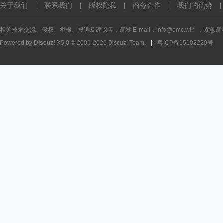
关于我们
联系我们
版权隐私
商务合作
我们的优势
|
|
|
|
|
相关技术交流、侵权、举报、投诉及建议等，请发 E-mail：info@emc.wiki ，紧急请电话
Powered by
Discuz!
X5.0
© 2001-2026
Discuz! Team
.
|
粤ICP备15102220号