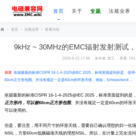
首页
关于
专题
法规业界
›
首页
›
法规业界
›
查看内容
E
9kHz ~ 30MHz的EMC辐射发射测试
M
C
2026-6-25 17:39
|
发布者:
曾工
|
查看:
783
技
摘要
: 依据最新的标准CISPR 16-1-4-2025@IEC 2025，标准里面提
术
60cm正方形包围。并没有规定一定是60cm的环形天线，例如，Schwarzbeck ...
社
区
依据最新的标准CISPR 16-1-4-2025@IEC 2025，标准里面提
正方形内，可以被60cm正方形包围
。并没有规定一定是60cm的环形天线，
可以使用的。
但是，要注意，用不同尺寸的环形天线，需要自己确认理想的归一化场地插入
NSIL，方形60cm低频磁场天线的理想NSIL。所以，在计量上完全没问题