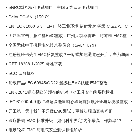
•
SRRC型号核准测试项目 - 中国无线认证测试项目
•
Delta DC-AN（150 Ω）
•
EN IEC 61000-6-3 - EMI - 轻工业环境 辐射发射 等级 Class A、Cl
ass B
•
大功率雷击、脉冲群EMC整改 - 广州大功率雷击、脉冲群 EMC整
改 ... ...
•
全国无线电干扰标准化技术委员会（SAC/TC79）
•
注册检验卡壳？EMC反复整改？一站式加速通道已开启，专为湖南
医疗器械企业提速上市！ ...
•
GBT 18268.1-2025 标准下载
•
SCC 认可机构
•
船载产品/IEC 60945/GD22 船级社EMC认证 EMC整改
•
EN 62841标准是欧盟颁布的针对电动工具安全的系列标准
•
IEC 61000-4-9 脉冲磁场高能量瞬态磁场抗扰度验证与系统级整改
服务 ...
•
开工第一天｜我们不只做EMC测试，更解决现场真实问题
•
医疗器械 EMC 标准升级：如何科学界定“内部最高工作频率”？ ...
•
电动轮椅 EMC 与电气安全测试标准解析