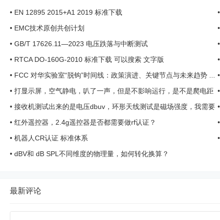
•
EN 12895 2015+A1 2019 标准下载
•
EMC技术原创共创计划
•
GB/T 17626.11—2023 电压跌落与中断测试
•
RTCA DO-160G-2010 标准下载 可以搜索 文字版
•
FCC 对华实验室“脱钩”时间线：政策演进、关键节点与未来趋势 ...
•
打显示屏，空气静电，叭了一声，但是不影响运行，是不是爬电距
离不够？这种需要特殊处 ...
•
接收机测试出来的是电压dbuv，环形天线测试是磁场强度，我需要
转换吗？ ...
.
•
红外遥控器，2.4g遥控器是否都需要做rf认证？
•
机器人CR认证 标准体系
•
dBV和 dB SPL不同维度的物理量，如何转化换算？
最新评论