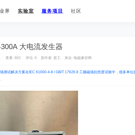
业界
实验室
服务项目
社区
-300A 大电流发生器
工
|
查看:
902
|
评论: 0
|
原作者: 曾工
|
来自:
电磁兼容网
测试解决方案在IEC 61000-4-8 / GB/T 17626.8 工频磁场抗扰度试验中，很多单
.