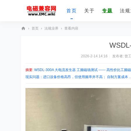
首页
关于
专题
法规
›
首页
›
法规业界
›
查看内容
E
WSDL
M
C
2026-2-14 14:16
|
发布者:
曾
技
摘要
: WSDL-300A 大电流发生器 工频磁场测试 —— 高性价比工频磁场
术
现实问题：进口设备价格高昂，但使用频率并不高； 自制方案成本 ..
社
区