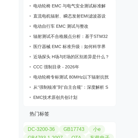
电动轮椅 EMC 与电气安全测试标准解
析
直流电机辐射、瞬态发射EMI滤波器设
计
电动自行车 EMC 测试与整改
辐射测试不合格频点分析：基于STM32
F215时
医疗器械 EMC 标准升级：如何科学界
定“内
近场探头 H场与E场的区别差异是什么？
如何
CCC 强制目录 - 2026年
电动轮椅专标测试 80MHz以下辐射抗扰
度
从“强制核准”到“自主合规”：深度解析 S
EMC技术原创共创计划
热门标签
DC-3200-36
GB17743
小e
GB4793-1-2007
OTA
车载电子