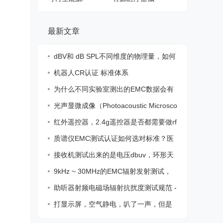
最新文章
dBV和 dB SPL不同维度的物理量，如何
转化换
机器人CR认证 标准体系
为什么不同实验室测出的EMC数据会有
差异？
光声显微成像（Photoacoustic Microsco
py，
红外遥控器，2.4g遥控器是否都需要做rf
认证
质谱仪EMC测试认证如何选对标准？医
疗器械
接收机测试出来的是电压dbuv，环形天
线测试
9kHz ~ 30MHz的EMC辐射发射测试，
我们应该
助听器射频电磁场辐射抗扰度测试规范 -
IRI
打显示屏，空气静电，叭了一声，但是
不影响