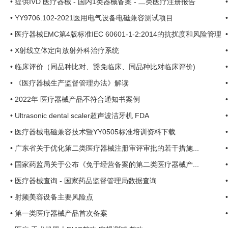
•
提供IVD 医疗器械 - 国内1类器械备案 - 二类医疗注册报告
•
YY9706.102-2021医用电气设备电磁兼容测试项目
•
医疗器械EMC第4版标准IEC 60601-1-2:2014的抗扰度和风险管理
变化
•
X射线立体定向放射外科治疗系统
•
临床评价（同品种比对、豁免临床、同品种比对临床评价)
•
《医疗器械生产监督管理办法》解读
•
2022年 医疗器械产品不符合通知书案例
•
Ultrasonic dental scaler超声波洁牙机 FDA
•
医疗器械电磁兼容技术暨YY0505标准培训资料下载
•
广东省关于优化第二类医疗器械注册审评审批的若干措施...
•
国家药监局关于公布《免于经营备案的第二类医疗器械产...
•
医疗器械查询 - 国家药品监督管理局数据查询
•
射频美容设备主要风险点
•
第一类医疗器械产品首次备案