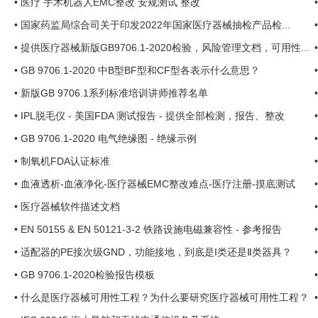
•
医疗 手术机器人EMC整改 安规测试 整改
•
国家药监局综合司关于印发2022年国家医疗器械抽检产品检...
•
提供医疗器械新版GB9706.1-2020检验，风险管理文档，可用性...
•
GB 9706.1-2020 中B型BF型和CF型各表示什么意思？
•
新版GB 9706.1系列标准培训讲师推荐名单
•
IPL脱毛仪 - 美国FDA 测试报告 - 提供全部检测，报告、整改
•
GB 9706.1-2020 电气绝缘图 - 绝缘示例
•
制氧机FDA认证标准
•
血液透析-血液净化-医疗器械EMC整改难点-医疗注册-摸底测试
•
医疗器械软件描述文档
•
EN 50155 & EN 50121-3-2 铁路设施电磁兼容性 - 参考报告
•
适配器的PE接次级GND，功能接地，到底是I类还是Ⅱ类器具？
•
GB 9706.1-2020检验报告模板
•
什么是医疗器械可用性工程？为什么要研究医疗器械可用性工程？
...