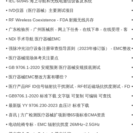
•
IEC 60945 海上导航和无线电通信设备及系统
•
IVD仪器（医疗器械）主要测试项目
•
RF Wireless Coexistence - FDA 射频无线共存
•
广东检验所 - 广州医械所 - 网上下任务 - 在线下单 - 在线受理 - 客
户服务平台 ...
•
NDI 手术导航 医疗器械EMC
•
强脉冲光治疗设备注册审查指导原则（2023年修订版） - EMC整改
- 安规整改 ...
•
医疗器械现场体考关注要点
•
GB 9706.1-2020 安规预测 医疗器械安规摸底测试
•
医疗器械EMC整改方案有哪些？
•
医疗产品RF ID信号辐射抗干扰测试 - RF邻近磁场抗扰度测试 - FD
A AIM 7351731 ...
•
GB9706.1-2020 标准下载 文字版 可复制 可编辑 可查找
•
最新版 YY 9706.230-2023 血压计 标准下载
•
喜讯 | 方广检测医疗器械扩项新增65项标准CMA资质
•
电动轮椅专标 - EMC 辐射抗扰度 26MHz~2.5GHz