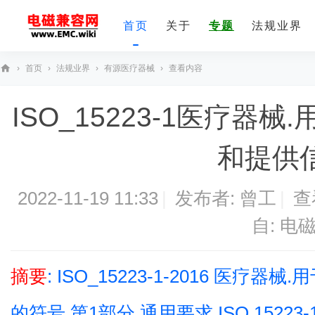
首页
关于
专题
法规业界
›
首页
›
法规业界
›
有源医疗器械
›
查看内容
E
ISO_15223-1医疗器
M
C
和提供信
技
术
社
2022-11-19 11:33
|
发布者:
曾工
|
查
区
自:
电
摘要
: ISO_15223-1-2016 医
的符号 第1部分 通用要求 ISO 15223-1:201