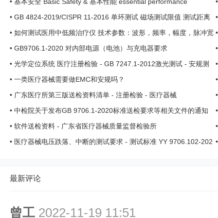
•
基本安全 Basic Safety & 基本性能 essential performance
•
GB 4824-2019/CISPR 11-2016 单环测试 磁场测试限值 测试距离
换算方法 3m 10m 30m ...
•
如何测试医用中低频治疗仪 技术参数：波形，频率，幅度，脉冲宽
度 ... ... ... ...
•
GB9706.1-2020 对内部电源（电池）与充电器要求
•
光学定位系统 医疗注册检验 - GB 7247.1-2012激光测试 - 安规测
试 - 电磁兼容测试 ...
•
一类医疗器械需要做EMC和安规吗？
•
广东医疗所第三版送检资料清单 - 注册检验 - 医疗器械
•
中检院关于发布GB 9706.1-2020标准送检要求等相关文件的通知
•
软件送检资料 - 广东省医疗器械质量监督检验所
•
医疗器械电压跌落、中断的测试要求 - 测试标准 YY 9706.102-202
1
最新评论
曾工
2022-11-19 11:51