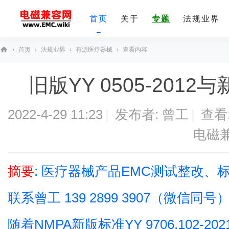
首页
关于
专题
法规业界
›
首页
›
法规业界
›
有源医疗器械
›
查看内容
E
旧版YY 0505-2012与新
M
C
技
2022-4-29 11:23
|
发布者:
曾工
|
查看
术
电磁
社
区
摘要
: 医疗器械产品EMC测试整改
联系曾工 139 2899 3907（微
随着NMPA新版标准YY 9706.102-