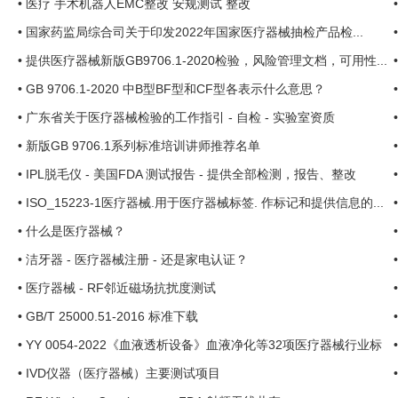
•
医疗 手术机器人EMC整改 安规测试 整改
•
国家药监局综合司关于印发2022年国家医疗器械抽检产品检...
•
提供医疗器械新版GB9706.1-2020检验，风险管理文档，可用性...
•
GB 9706.1-2020 中B型BF型和CF型各表示什么意思？
•
广东省关于医疗器械检验的工作指引 - 自检 - 实验室资质
•
新版GB 9706.1系列标准培训讲师推荐名单
•
IPL脱毛仪 - 美国FDA 测试报告 - 提供全部检测，报告、整改
•
ISO_15223-1医疗器械.用于医疗器械标签. 作标记和提供信息的...
•
什么是医疗器械？
•
洁牙器 - 医疗器械注册 - 还是家电认证？
•
医疗器械 - RF邻近磁场抗扰度测试
•
GB/T 25000.51-2016 标准下载
•
YY 0054-2022《血液透析设备》血液净化等32项医疗器械行业标
准
.
•
IVD仪器（医疗器械）主要测试项目