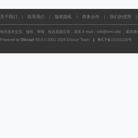
关于我们
联系我们
版权隐私
商务合作
我们的优势
|
|
|
|
|
相关技术交流、侵权、举报、投诉及建议等，请发 E-mail：info@emc.wiki ，紧急请电话
Powered by
Discuz!
X5.0
© 2001-2026
Discuz! Team
.
|
粤ICP备15102220号