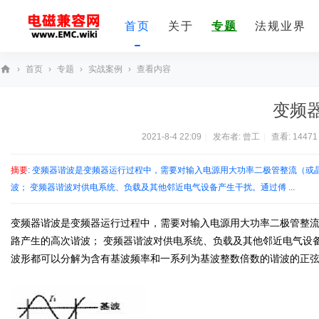
首页
关于
专题
法规业界
›
首页
›
专题
›
实战案例
›
查看内容
E
变频
M
C
2021-8-4 22:09
|
发布者:
曾工
|
查看:
14471
技
摘要
: 变频器谐波是变频器运行过程中，需要对输入电源用大功率二极管整流（或
术
波； 变频器谐波对供电系统、负载及其他邻近电气设备产生干扰。通过傅 ...
社
区
变频器谐波是变频器运行过程中，需要对输入电源用大功率二极管整流
路产生的高次谐波； 变频器谐波对供电系统、负载及其他邻近电气设
波形都可以分解为含有基波频率和一系列为基波整数倍数的谐波的正