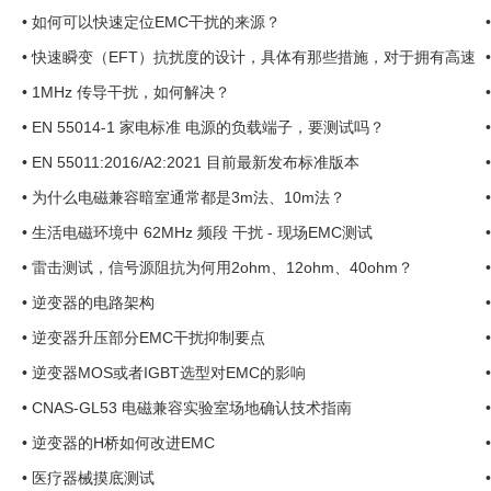
合格呢？ ...
•
如何可以快速定位EMC干扰的来源？
•
快速瞬变（EFT）抗扰度的设计，具体有那些措施，对于拥有高速
信号的数字电路产品 ...
•
1MHz 传导干扰，如何解决？
•
EN 55014-1 家电标准 电源的负载端子，要测试吗？
•
EN 55011:2016/A2:2021 目前最新发布标准版本
•
为什么电磁兼容暗室通常都是3m法、10m法？
•
生活电磁环境中 62MHz 频段 干扰 - 现场EMC测试
•
雷击测试，信号源阻抗为何用2ohm、12ohm、40ohm？
•
逆变器的电路架构
•
逆变器升压部分EMC干扰抑制要点
•
逆变器MOS或者IGBT选型对EMC的影响
•
CNAS-GL53 电磁兼容实验室场地确认技术指南
•
逆变器的H桥如何改进EMC
•
医疗器械摸底测试