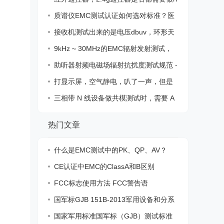
认证
质谱仪EMC测试认证如何选对标准？医
疗器械
接收机测试出来的是电压dbuv，环形天
线测试
9kHz ~ 30MHz的EMC辐射发射测试，
我们应该
助听器射频电磁场辐射抗扰度测试规范 -
IRI
打显示屏，空气静电，叭了一声，但是
不影响
三相带 N 线设备做共模测试时，需要 A
BN /
热门文章
什么是EMC测试中的PK、QP、AV？
CE认证中EMC的ClassA和B区别
FCC标志使用方法 FCC警告语
国军标GJB 151B-2013军用设备和分系
统电磁
国家军用标准国军标（GJB）测试标准