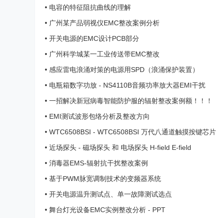
•
电容的特征阻抗曲线的理解
•
广州某产品弱视仪EMC整改案例分析
•
开关电源的EMC设计PCB部分
•
广州科学城某一工业传送带EMC整改
•
感应雷电浪涌对策的电源用SPD（浪涌保护装置）
•
电瓶箱数字功放 - NS4110B音频功率放大器EMI干扰
•
一招解决新冠病毒智能防护服的辐射整改案例额！！！
•
EMI测试波形包络分析及整改方向
•
WTC6508BSI - WTC6508BSI 万代八通道触摸按键芯
•
近场探头 - 磁场探头 和 电场探头 H-field E-field
•
消毒器EMS-辐射抗干扰整改案例
•
基于PWM脉宽调制技术的变频器系统
•
开关电源温升测试点、单一故障测试选点
•
舞台灯光设备EMC实例整改分析 - PPT