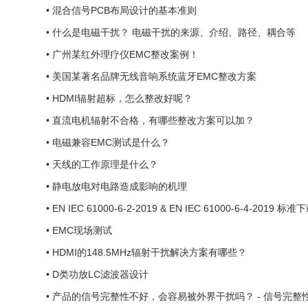
•
混合信号PCB布局设计的基本准则
•
什么是电磁干扰？ 电磁干扰的来源、介绍、路径、耦合等
•
广州某红外理疗仪EMC整改案例！
•
美国某著名品牌无线音响系统蓝牙EMC整改方案
•
HDMI辐射超标，怎么整改好呢？
•
直流电机辐射不合格，有哪些整改方案可以加？
•
电磁兼容EMC测试是什么？
•
天线的工作原理是什么？
•
静电放电对电路造成影响的机理
•
EN IEC 61000-6-2-2019 & EN IEC 61000-6-4-2019 标准
C现场测试-EMC现场整改 ...
•
EMC现场测试
•
HDMI的148.5MHz辐射干扰解决方案有哪些？
•
D类功放LC滤波器设计
•
产品的信号完整性不好，会容易被外界干扰吗？ - 信号完整