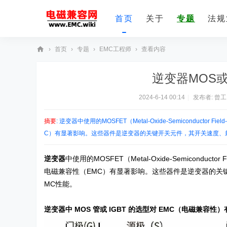
首页
关于
专题
法规
›
首页
›
专题
›
EMC工程师
›
查看内容
E
逆变器MOS或
M
C
2024-6-14 00:14
|
发布者:
曾工
技
摘要
: 逆变器中使用的MOSFET（Metal-Oxide-Semiconductor Field-
术
C）有显著影响。这些器件是逆变器的关键开关元件，其开关速度、封 .
社
区
逆变器
中使用的MOSFET（Metal-Oxide-Semiconductor Fiel
电磁兼容性（EMC）有显著影响。这些器件是逆变器的关
MC性能。
逆变器中 MOS 管或 IGBT 的选型对 EMC（电磁兼