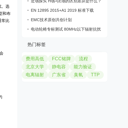
近场探头 H场与E场的区别差异是什么？
扰。选
如何
EN 12895 2015+A1 2019 标准下载
型和布
EMC技术原创共创计划
通常比
电动轮椅专标测试 80MHz以下辐射抗扰
度
热门标签
会
费用高低
FCC铭牌
流程
北京大学
静电容
能力验证
电离辐射
广东省
臭氧
TTP
的