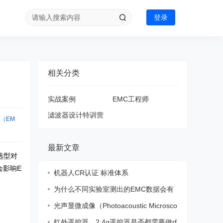
登录
相关分类
实战案例
EMC工程师
滤波器设计特训营
容性（EM
最新文章
）的选型对
会影响E
机器人CR认证 标准体系
为什么不同实验室测出的EMC数据会有
差异？
光声显微成像（Photoacoustic Microsco
py，
红外遥控器，2.4g遥控器是否都需要做rf