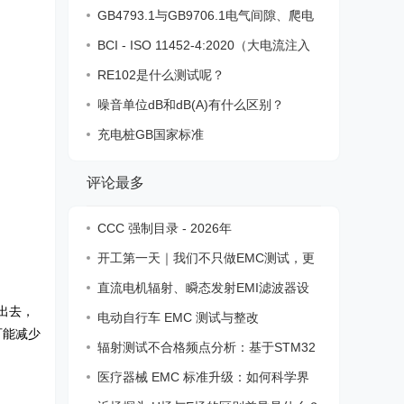
一览表
GB4793.1与GB9706.1电气间隙、爬电
距离、电
BCI - ISO 11452-4:2020（大电流注入
法）
RE102是什么测试呢？
噪音单位dB和dB(A)有什么区别？
充电桩GB国家标准
评论最多
CCC 强制目录 - 2026年
开工第一天｜我们不只做EMC测试，更
解决现
直流电机辐射、瞬态发射EMI滤波器设
出去，
计
电动自行车 EMC 测试与整改
可能减少
辐射测试不合格频点分析：基于STM32
F215时
医疗器械 EMC 标准升级：如何科学界
定“内