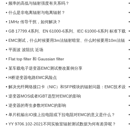
•
频率的高低与辐射强度有关系吗？
•
什么是非电离辐射与电离辐射？
•
1MHz 传导干扰，如何解决？
•
GB 17799.4系列、EN 61000-6系列、IEC 61000-6系列 标准下载
•
EMC测试，什么时候要用3m法辐射暗室、什么时候要用10m法辐
射暗室？ ...
•
平面波 波阻抗 近场
•
Flat top filter 和 Gaussian filter
•
某车载电子逆变器EMC测试整改案例分享
•
H桥逆变器电路EMC风险点
•
解决光纤网络接口卡（NIC）和SFP模块的辐射问题：EMC技术设
计综述 ...
•
逆变器MOS或者IGBT选型对EMC的影响
•
逆变器的寄生参数对EMC的影响
•
单片机输出IO接上拉电阻或下拉电阻对EMC的意义是什么？
•
YY 9706.102-2021不同实验室辐射测试数据为何有差异呢？