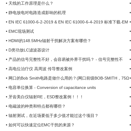
•
天线的工作原理是什么？
•
静电放电对电路造成影响的机理
•
EN IEC 61000-6-2-2019 & EN IEC 61000-6-4-2019 标准下载-EM
C现场测试-EMC现场整改 ...
•
EMC现场测试
•
HDMI的148.5MHz辐射干扰解决方案有哪些？
•
D类功放LC滤波器设计
•
产品的信号完整性不好，会容易被外界干扰吗？ - 信号完整性不
好，EMC好过吗？ ...
•
高电位治疗仪 高周波 传导整改案例
•
网口的Bob Smith电路是做什么用的？(网口前级BOB-SMITH，75Ω
*4加高耐压电容) ...
•
电容单位换算 - Conversion of capacitance units
•
牙齿美白仪辐射RE，ESD整改案例！！！
•
电磁波的种类和特点都有哪些？
•
辐射测试，在近场要低于多少值才能过这个项目？
•
如何可以快速定位EMC干扰的来源？