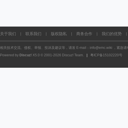
关于我们
联系我们
版权隐私
商务合作
我们的优势
|
|
|
|
|
相关技术交流、侵权、举报、投诉及建议等，请发 E-mail：info@emc.wiki ，紧急请电话
Powered by
Discuz!
X5.0
© 2001-2026
Discuz! Team
.
|
粤ICP备15102220号