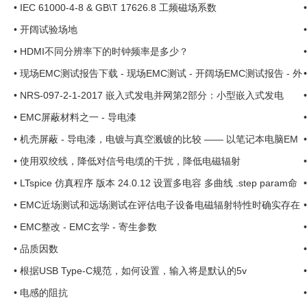
•
IEC 61000-4-8 & GB\T 17626.8 工频磁场系数
•
开阔试验场地
•
HDMI不同分辨率下的时钟频率是多少？
•
现场EMC测试报告下载 - 现场EMC测试 - 开阔场EMC测试报告 - 外
检EMC报告 - EMC外检 ...
•
NRS-097-2-1-2017 嵌入式发电并网第2部分：小型嵌入式发电
•
EMC屏蔽材料之一 - 导电漆
•
机壳屏蔽 - 导电漆，电镀与真空溅镀的比较 —— 以笔记本电脑EM
C整改案例 ... ...
•
使用双绞线，降低对信号电缆的干扰，降低电磁辐射
•
LTspice 仿真程序 版本 24.0.12 设置多电容 多曲线 .step param命
令
•
EMC近场测试和远场测试在评估电子设备电磁辐射特性时确实存在
差异，这些差异…… ...
•
EMC整改 - EMC玄学 - 寄生参数
•
品质因数
•
根据USB Type-C规范，如何设置，输入将是默认的5v
•
电感的阻抗