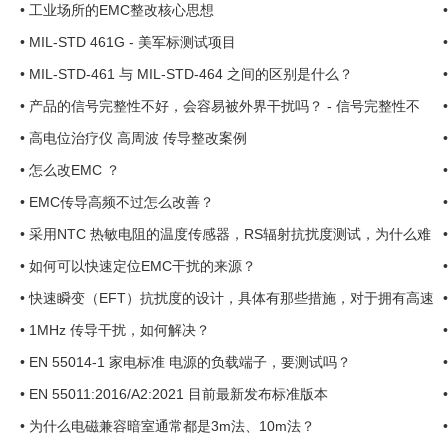
•
工业场所的EMC整改核心思想
•
MIL-STD 461G - 美军标测试项目
•
MIL-STD-461 与 MIL-STD-464 之间的区别是什么？
•
产品的信号完整性不好，会容易被外界干扰吗？ - 信号完整性不
好，EMC好过吗？ ...
•
高电位治疗仪 高周波 传导整改案例
•
怎么改EMC ？
•
EMC传导高频不过怎么改善？
•
采用NTC 热敏电阻的温度传感器，RS辐射抗扰度测试，为什么难
合格呢？ ...
•
如何可以快速定位EMC干扰的来源？
•
快速瞬变（EFT）抗扰度的设计，具体有那些措施，对于拥有高速
信号的数字电路产品 ...
•
1MHz 传导干扰，如何解决？
•
EN 55014-1 家电标准 电源的负载端子，要测试吗？
•
EN 55011:2016/A2:2021 目前最新发布标准版本
•
为什么电磁兼容暗室通常都是3m法、10m法？