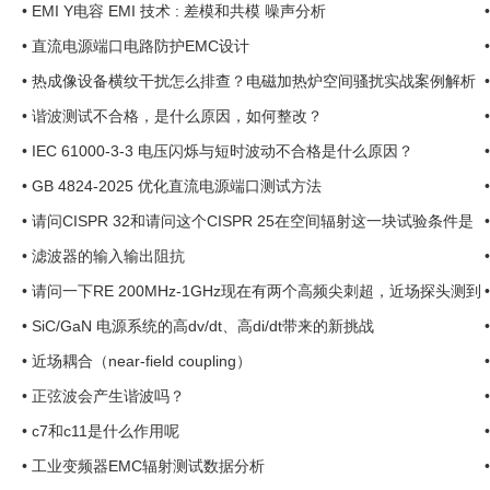
•
EMI Y电容 EMI 技术 : 差模和共模 噪声分析
•
直流电源端口电路防护EMC设计
•
热成像设备横纹干扰怎么排查？电磁加热炉空间骚扰实战案例解析
...
•
谐波测试不合格，是什么原因，如何整改？
•
IEC 61000-3-3 电压闪烁与短时波动不合格是什么原因？
•
GB 4824-2025 优化直流电源端口测试方法
•
请问CISPR 32和请问这个CISPR 25在空间辐射这一块试验条件是
一样的吗？ ... ... ...
•
滤波器的输入输出阻抗
•
请问一下RE 200MHz-1GHz现在有两个高频尖刺超，近场探头测到
是VGA线上磁环位置最大 ， ...
•
SiC/GaN 电源系统的高dv/dt、高di/dt带来的新挑战
•
近场耦合（near-field coupling）
•
正弦波会产生谐波吗？
•
c7和c11是什么作用呢
•
工业变频器EMC辐射测试数据分析