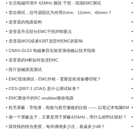
•
生活电磁环境中 62MHz 频段 干扰 - 现场EMC测试
•
雷击测试，信号源阻抗为何用2ohm、12ohm、40ohm？
•
逆变器的电路架构
•
逆变器升压部分EMC干扰抑制要点
•
逆变器MOS或者IGBT选型对EMC的影响
•
CNAS-GL53 电磁兼容实验室场地确认技术指南
•
逆变器的H桥如何改进EMC
•
医疗器械摸底测试
•
EMC现场测试 - EMC外检 - 需要提前准备哪些呢？
•
CES-Q007-1 (CIAJ) 是什么测试标准？
•
EMC整改中的RC snubber吸收电路
•
机壳屏蔽 - 导电漆，电镀与真空溅镀的比较 —— 以笔记本电脑EM
C整改案例 ... ...
•
做一个屏蔽盒子，主要是用于屏蔽425kHz，用什么材料比较好？
...
•
双绞线的绞合密度，每米缠绕多少次，衰减多少dB？