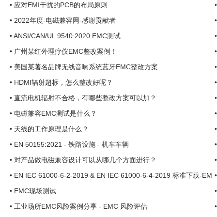
•
应对EMI干扰的PCB的布局原则
•
2022年度-电磁兼容网-感谢贡献者
•
ANSI/CAN/UL 9540:2020 EMC测试
•
广州某红外理疗仪EMC整改案例！
•
美国某著名品牌无线音响系统蓝牙EMC整改方案
•
HDMI辐射超标，怎么整改好呢？
•
直流电机辐射不合格，有哪些整改方案可以加？
•
电磁兼容EMC测试是什么？
•
天线的工作原理是什么？
•
EN 50155:2021 - 铁路设施 - 机车车辆
•
对产品做电磁兼容设计可以从哪几个方面进行？
•
EN IEC 61000-6-2-2019 & EN IEC 61000-6-4-2019 标准下载-EM
C现场测试-EMC现场整改 ...
•
EMC现场测试
•
工业场所EMC风险案例分享 - EMC 风险评估