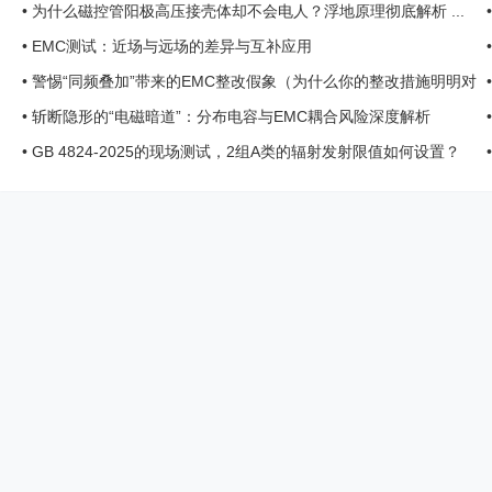
•
为什么磁控管阳极高压接壳体却不会电人？浮地原理彻底解析 ...
•
EMC测试：近场与远场的差异与互补应用
•
警惕“同频叠加”带来的EMC整改假象（为什么你的整改措施明明对
了，波形却没降？） ...
•
斩断隐形的“电磁暗道”：分布电容与EMC耦合风险深度解析
•
GB 4824-2025的现场测试，2组A类的辐射发射限值如何设置？