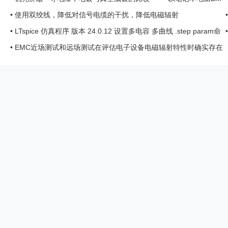
C整改案例 ... ...
•
使用双绞线，降低对信号电缆的干扰，降低电磁辐射
•
LTspice 仿真程序 版本 24.0.12 设置多电容 多曲线 .step param命
令
•
EMC近场测试和远场测试在评估电子设备电磁辐射特性时确实存在
差异，这些差异…… ...