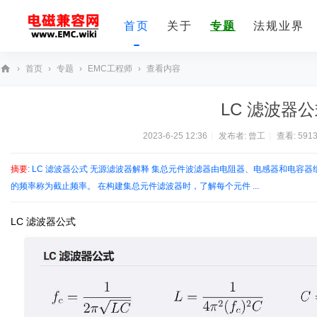
首页
关于
专题
法规业界
›
首页
›
专题
›
EMC工程师
›
查看内容
E
LC 滤波器公式 -
M
C
2023-6-25 12:36
|
发布者:
曾工
|
查看:
591
技
摘要
: LC 滤波器公式 无源滤波器解释 集总元件波滤器由电阻器、电感器和电容器组
术
的频率称为截止频率。 在构建集总元件滤波器时，了解每个元件 ...
社
区
LC 滤波器公式