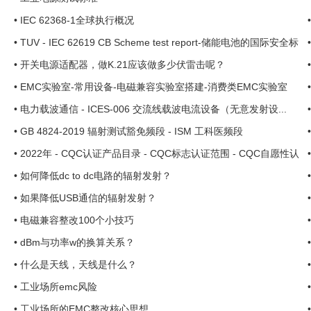
•
IEC 62368-1全球执行概况
•
TUV - IEC 62619 CB Scheme test report-储能电池的国际安全标
准
•
开关电源适配器，做K.21应该做多少伏雷击呢？
•
EMC实验室-常用设备-电磁兼容实验室搭建-消费类EMC实验室
•
电力载波通信 - ICES-006 交流线载波电流设备（无意发射设...
•
GB 4824-2019 辐射测试豁免频段 - ISM 工科医频段
•
2022年 - CQC认证产品目录 - CQC标志认证范围 - CQC自愿性认
证..
•
如何降低dc to dc电路的辐射发射？
•
如果降低USB通信的辐射发射？
•
电磁兼容整改100个小技巧
•
dBm与功率w的换算关系？
•
什么是天线，天线是什么？
•
工业场所emc风险
•
工业场所的EMC整改核心思想