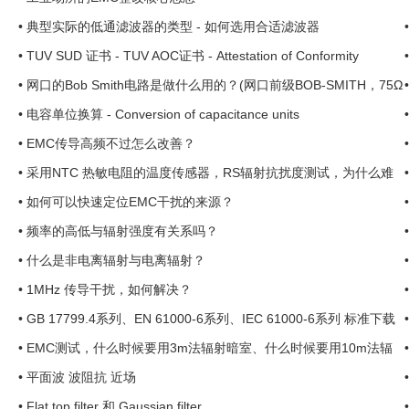
•
典型实际的低通滤波器的类型 - 如何选用合适滤波器
•
TUV SUD 证书 - TUV AOC证书 - Attestation of Conformity
•
网口的Bob Smith电路是做什么用的？(网口前级BOB-SMITH，75Ω
*4加高耐压电容) ...
•
电容单位换算 - Conversion of capacitance units
•
EMC传导高频不过怎么改善？
•
采用NTC 热敏电阻的温度传感器，RS辐射抗扰度测试，为什么难
合格呢？ ...
•
如何可以快速定位EMC干扰的来源？
•
频率的高低与辐射强度有关系吗？
•
什么是非电离辐射与电离辐射？
•
1MHz 传导干扰，如何解决？
•
GB 17799.4系列、EN 61000-6系列、IEC 61000-6系列 标准下载
•
EMC测试，什么时候要用3m法辐射暗室、什么时候要用10m法辐
射暗室？ ...
•
平面波 波阻抗 近场
•
Flat top filter 和 Gaussian filter