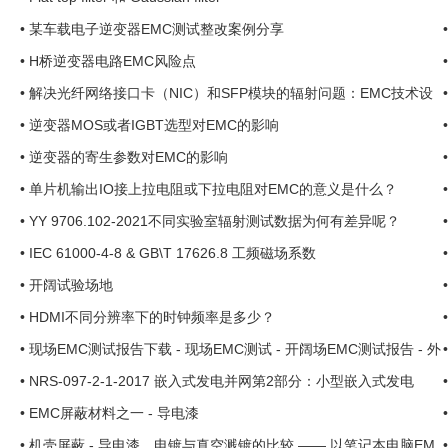
•
某车载电子逆变器EMC测试整改案例分享
•
H桥逆变器电路EMC风险点
•
解决光纤网络接口卡（NIC）和SFP模块的辐射问题：EMC技术设
计综述 ...
•
逆变器MOS或者IGBT选型对EMC的影响
•
逆变器的寄生参数对EMC的影响
•
单片机输出IO接上拉电阻或下拉电阻对EMC的意义是什么？
•
YY 9706.102-2021不同实验室辐射测试数据为何有差异呢？
•
IEC 61000-4-8 & GB\T 17626.8 工频磁场系数
•
开阔试验场地
•
HDMI不同分辨率下的时钟频率是多少？
•
现场EMC测试报告下载 - 现场EMC测试 - 开阔场EMC测试报告 - 外
检EMC报告 - EMC外检 ...
•
NRS-097-2-1-2017 嵌入式发电并网第2部分：小型嵌入式发电
•
EMC屏蔽材料之一 - 导电漆
•
机壳屏蔽 - 导电漆，电镀与真空溅镀的比较 —— 以笔记本电脑EM