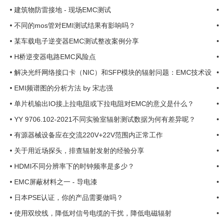
•
建筑物防雷接地 - 现场EMC测试
•
不同的mos管对EMI测试结果有影响吗？
•
某车载电子逆变器EMC测试整改案例分享
•
H桥逆变器电路EMC风险点
•
解决光纤网络接口卡（NIC）和SFP模块的辐射问题：EMC技术设
计综述 ...
•
EMI频谱图的分析方法 by 宋志强
•
单片机输出IO接上拉电阻或下拉电阻对EMC的意义是什么？
•
YY 9706.102-2021不同实验室辐射测试数据为何有差异呢？
•
有源器械设备应在交流220V+22V范围内正常工作
•
关于用近场探头，排查辐射发射的经验分享
•
HDMI不同分辨率下的时钟频率是多少？
•
EMC屏蔽材料之一 - 导电漆
•
日本PSE认证，你的产品需要做吗？
.
•
使用双绞线，降低对信号电缆的干扰，降低电磁辐射