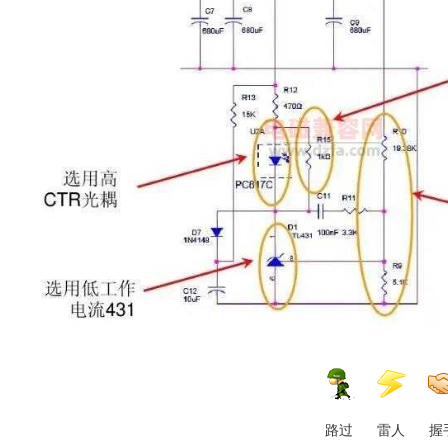
路过
雷人
握