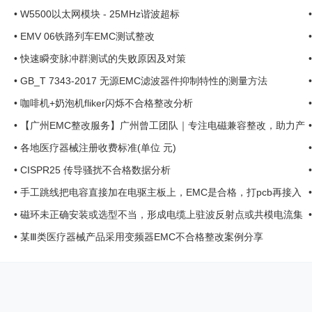
•
W5500以太网模块 - 25MHz谐波超标
•
EMV 06铁路列车EMC测试整改
•
快速瞬变脉冲群测试的失败原因及对策
.
•
GB_T 7343-2017 无源EMC滤波器件抑制特性的测量方法
•
咖啡机+奶泡机fliker闪烁不合格整改分析
•
【广州EMC整改服务】广州曾工团队｜专注电磁兼容整改，助力产
品快速通过认证！ ... ...
•
各地医疗器械注册收费标准(单位 元)
•
CISPR25 传导骚扰不合格数据分析
•
手工跳线把电容直接加在电驱主板上，EMC是合格，打pcb再接入
主板，就不合格 ...
•
磁环未正确安装或选型不当，形成电缆上驻波反射点或共模电流集
中点，导致辐射增强 ...
•
某Ⅲ类医疗器械产品采用变频器EMC不合格整改案例分享