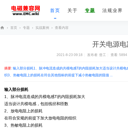
首页
关于
专题
法规业界
›
首页
›
专题
›
实战案例
›
查看内容
E
开关电源电
M
C
2021-8-23 09:18
|
发布者:
曾工
|
查看:
5894
技
摘要
: 输入部分损耗1、脉冲电流造成的共模电感T的内阻损耗加大适当设计共模
术
织3、热敏电阻上的损耗在符合其他指标的前提下减小热敏电阻的阻值 ...
社
区
输入部分损耗
1、脉冲电流造成的共模电感T的内阻损耗加大
适当设计共模电感，包括线径和匝数
2、放电电阻上的损耗
在符合安规的前提下加大放电电阻的组织
3、热敏电阻上的损耗