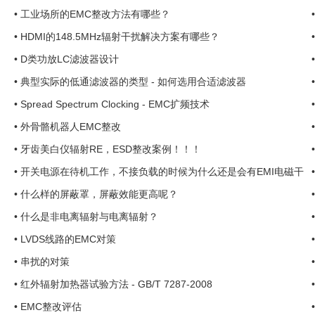
•
工业场所的EMC整改方法有哪些？
•
HDMI的148.5MHz辐射干扰解决方案有哪些？
•
D类功放LC滤波器设计
•
典型实际的低通滤波器的类型 - 如何选用合适滤波器
•
Spread Spectrum Clocking - EMC扩频技术
•
外骨骼机器人EMC整改
•
牙齿美白仪辐射RE，ESD整改案例！！！
•
开关电源在待机工作，不接负载的时候为什么还是会有EMI电磁干
扰出来？ ...
•
什么样的屏蔽罩，屏蔽效能更高呢？
•
什么是非电离辐射与电离辐射？
•
LVDS线路的EMC对策
•
串扰的对策
•
红外辐射加热器试验方法 - GB/T 7287-2008
•
EMC整改评估