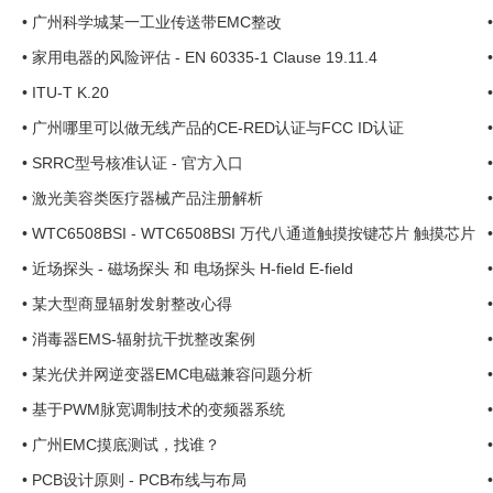
•
广州科学城某一工业传送带EMC整改
•
家用电器的风险评估 - EN 60335-1 Clause 19.11.4
•
ITU-T K.20
•
广州哪里可以做无线产品的CE-RED认证与FCC ID认证
•
SRRC型号核准认证 - 官方入口
•
激光美容类医疗器械产品注册解析
•
WTC6508BSI - WTC6508BSI 万代八通道触摸按键芯片 触摸芯片
•
近场探头 - 磁场探头 和 电场探头 H-field E-field
•
某大型商显辐射发射整改心得
•
消毒器EMS-辐射抗干扰整改案例
•
某光伏并网逆变器EMC电磁兼容问题分析
•
基于PWM脉宽调制技术的变频器系统
•
广州EMC摸底测试，找谁？
•
PCB设计原则 - PCB布线与布局