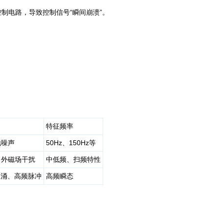
制电路，导致控制信号“瞬间崩溃”。
。
特征频率
地噪声
50Hz、150Hz等
、外磁场干扰
中低频、扫频特性
、浪涌、高频脉冲
高频瞬态