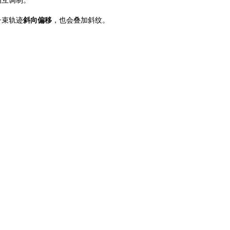
相互调制。
子束轨迹
斜向偏移
，也会叠加斜纹。