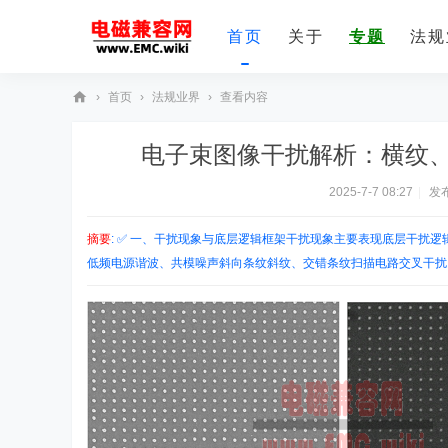
首页
关于
专题
法规
›
首页
›
法规业界
›
查看内容
E
电子束图像干扰解析：横纹、
M
C
2025-7-7 08:27
|
发布
技
摘要
: ✅ 一、干扰现象与底层逻辑框架干扰现象主要表现底层干扰
术
低频电源谐波、共模噪声斜向条纹斜纹、交错条纹扫描电路交叉干扰、 
社
区