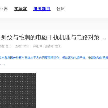
业界
实验室
服务项目
社区
斜纹与毛刺的电磁干扰机理与电路对策 ...
者:
曾工
|
查看:
1266
|
评论: 0
|
原作者: 曾工
逻辑本质原因分类横向条纹水平方向亮度周期变化、横纹滚动电源干扰、电源波动影响
...