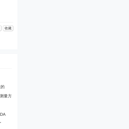
收藏
惹的
和测量方
DA
”