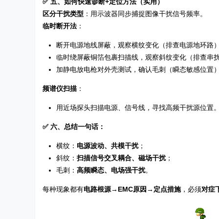
✅ 五、如何快速诊断+定位方法（实用）
区分干扰类型
：用示波器同步捕捉图像干扰信号频率。
临时断开法
：
断开电源地线屏蔽，观察横纹变化（排查电源地环路
临时绕屏蔽铜箔包裹扫描线，观察斜纹变化（排查串
加静电放电枪对外壳测试，确认毛刺（瞬态敏感位置
频谱仪扫描
：
用近场探头扫描电源、信号线，寻找高频干扰源位置
✅ 六、总结一句话：
横纹：
电源波动、共模干扰
；
斜纹：
扫描信号交叉耦合、磁场干扰
；
毛刺：
高频瞬态、电场强干扰
。
每种现象都有
电路根源→EMC原因→定点措施
，必须
对症