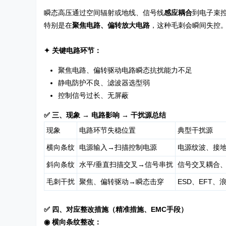
瞬态高压通过空间辐射或地线、信号线
感应耦合
到电子束控
特别是在
聚焦电路、偏转放大电路
，这种毛刺会瞬间失控
✦ 关键电路环节：
聚焦电路、偏转驱动电路瞬态抗扰能力不足
静电防护不良、滤波器选型弱
控制信号过长、无屏蔽
✅ 三、现象 → 电路影响 → 干扰源总结
现象
电路环节失稳位置
典型干扰源
横向条纹
电源输入→扫描控制电源
电源纹波、接
斜向条纹
水平/垂直扫描交叉→信号串扰
信号交叉耦合
毛刺干扰
聚焦、偏转驱动→瞬态击穿
ESD、EFT
✅ 四、对应整改措施（精准措施、EMC手段）
◉ 横向条纹整改：