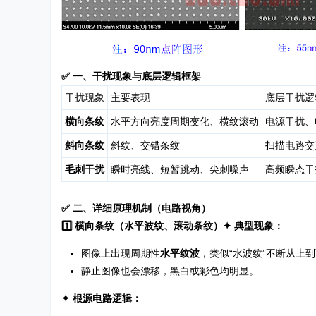
✅ 一、干扰现象与底层逻辑框架
干扰现象
主要表现
底层干扰逻
横向条纹
水平方向亮度周期变化、横纹滚动
电源干扰、
斜向条纹
斜纹、交错条纹
扫描电路交
毛刺干扰
瞬时亮线、短暂跳动、尖刺噪声
高频瞬态干
✅ 二、详细原理机制（电路视角）
1️⃣ 横向条纹（水平波纹、滚动条纹）
✦ 典型现象：
图像上出现周期性
水平纹波
，类似“水波纹”不断从上到
静止图像也会漂移，黑白或彩色均明显。
✦ 根源电路逻辑：