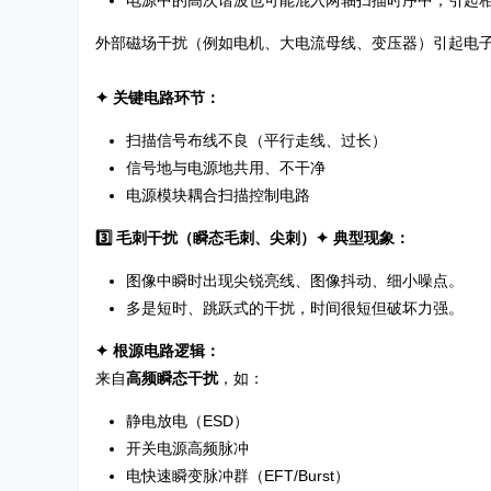
电源中的高次谐波也可能混入两轴扫描时序中，引起
外部磁场干扰（例如电机、大电流母线、变压器）引起电
✦ 关键电路环节：
扫描信号布线不良（平行走线、过长）
信号地与电源地共用、不干净
电源模块耦合扫描控制电路
3️⃣ 毛刺干扰（瞬态毛刺、尖刺）
✦ 典型现象：
图像中瞬时出现尖锐亮线、图像抖动、细小噪点。
多是短时、跳跃式的干扰，时间很短但破坏力强。
✦ 根源电路逻辑：
来自
高频瞬态干扰
，如：
静电放电（ESD）
开关电源高频脉冲
电快速瞬变脉冲群（EFT/Burst）