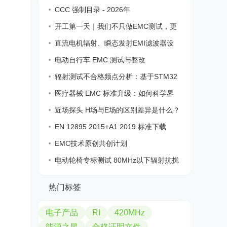
CCC 强制目录 - 2026年
开工第一天｜我们不只做EMC测试，更
解决现
直流电机辐射、瞬态发射EMI滤波器设
计
电动自行车 EMC 测试与整改
辐射测试不合格频点分析：基于STM32
F215时
医疗器械 EMC 标准升级：如何科学界
定“内
近场探头 H场与E场的区别差异是什么？
如何
EN 12895 2015+A1 2019 标准下载
EMC技术原创共创计划
电动轮椅专标测试 80MHz以下辐射抗扰
度
热门标签
电子产品
RI
420MHz
能源之星
合格证明文件