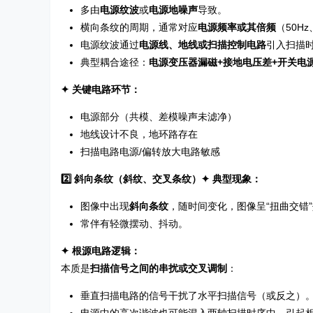
多由
电源纹波
或
电源地噪声
导致。
横向条纹的周期，通常对应
电源频率或其倍频
（50Hz
电源纹波通过
电源线、地线或扫描控制电路
引入扫描
典型耦合途径：
电源变压器漏磁+接地电压差+开关电
✦ 关键电路环节：
电源部分（共模、差模噪声未滤净）
地线设计不良，地环路存在
扫描电路电源/偏转放大电路敏感
2️⃣ 斜向条纹（斜纹、交叉条纹）
✦ 典型现象：
图像中出现
斜向条纹
，随时间变化，图像呈“扭曲交错
常伴有轻微摆动、抖动。
✦ 根源电路逻辑：
本质是
扫描信号之间的串扰或交叉调制
：
垂直扫描电路的信号干扰了水平扫描信号（或反之）