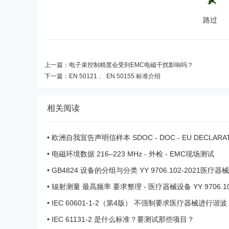
路过
上一篇：
电子束控制精度会受到EMC电磁干扰影响吗？
下一篇：
EN 50121 、 EN 50155 标准介绍
相关阅读
•
欧洲自我宣告声明信样本 SDOC - DOC - EU DECLARAT
CONFORMITY
•
电磁环境数据 216–223 MHz - 外检 - EMC现场测试
•
GB4824 设备的分组与分类 YY 9706.102-2021医疗
组
•
辐射测量 最高频率 要求整理 - 医疗器械设备 YY 9706.102
B 4824-2025 ...
•
IEC 60601-1-2（第4版） 不强制要求医疗器械进行谐波（
cs）和电压闪烁（Flicke ...
•
IEC 61131-2 是什么标准？要测试那些项目？