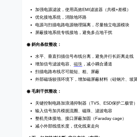
加强电源滤波，使用高效EMI滤波器（共模+差模）
优化接地系统，消除地环路
电源与扫描电路电源物理隔离，尽量独立电源模块
屏蔽接地系统专线接地，避免多点地干扰
◉ 斜向条纹整改：
水平、垂直扫描信号布线分离，避免并行长距离走线
增加信号滤波电容、
磁珠
，减小耦合通道
扫描电路布线尽可能短、粗、屏蔽
外部磁场较强环境下，增加磁屏蔽材料（硅钢片、坡
◉ 毛刺干扰整改：
关键控制电路加浪涌抑制器（TVS、ESD保护二极管
输入信号加共模扼流圈、磁珠、滤波电容
整机壳体接地、接口屏蔽加固（Faraday cage）
减小外部线缆长度，优化线束走向