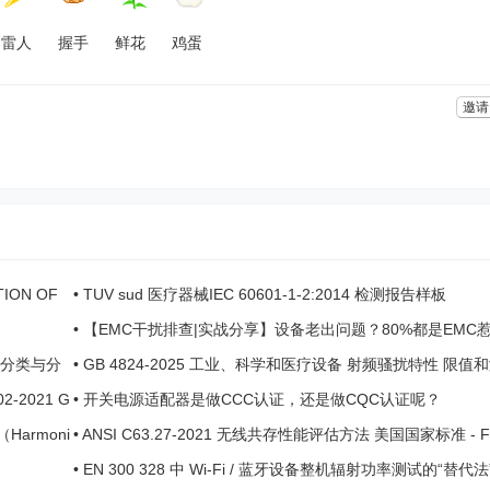
雷人
握手
鲜花
鸡蛋
邀请
ION OF
•
TUV sud 医疗器械IEC 60601-1-2:2014 检测报告样板
•
【EMC干扰排查|实战分享】设备老出问题？80%都是EMC
祸！——曾工现场经验交流贴 ...
器械分类与分
•
GB 4824-2025 工业、科学和医疗设备 射频骚扰特性 限值
法 ...
-2021 G
•
开关电源适配器是做CCC认证，还是做CQC认证呢？
Harmoni
•
ANSI C63.27-2021 无线共存性能评估方法 美国国家标准 - F
•
EN 300 328 中 Wi-Fi / 蓝牙设备整机辐射功率测试的“替代法