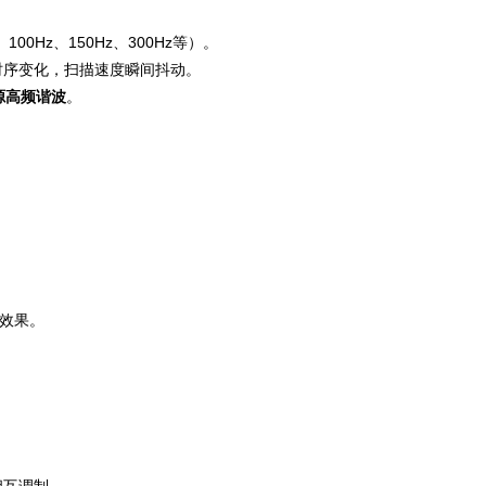
、100Hz、150Hz、300Hz等）。
时序变化，扫描速度瞬间抖动。
源高频谐波
。
”效果。
。