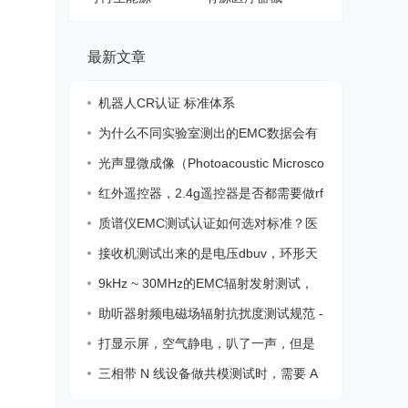
最新文章
机器人CR认证 标准体系
为什么不同实验室测出的EMC数据会有
差异？
光声显微成像（Photoacoustic Microsco
py，
红外遥控器，2.4g遥控器是否都需要做rf
认证
质谱仪EMC测试认证如何选对标准？医
疗器械
接收机测试出来的是电压dbuv，环形天
线测试
9kHz ~ 30MHz的EMC辐射发射测试，
我们应该
助听器射频电磁场辐射抗扰度测试规范 -
IRI
打显示屏，空气静电，叭了一声，但是
不影响
三相带 N 线设备做共模测试时，需要 A
BN /