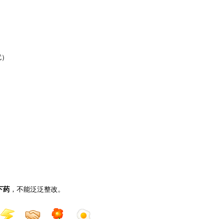
）
扰）
）
。
下药
，不能泛泛整改。