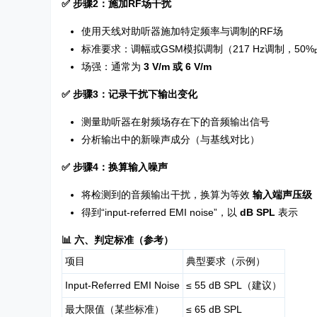
✅ 步骤2：施加RF场干扰
使用天线对助听器施加特定频率与调制的RF场
标准要求：调幅或GSM模拟调制（217 Hz调制，50
场强：通常为
3 V/m 或 6 V/m
✅ 步骤3：记录干扰下输出变化
测量助听器在射频场存在下的音频输出信号
分析输出中的新噪声成分（与基线对比）
✅ 步骤4：换算输入噪声
将检测到的音频输出干扰，换算为等效
输入端声压级
得到“input-referred EMI noise”，以
dB SPL
表示
📊 六、判定标准（参考）
项目
典型要求（示例）
Input-Referred EMI Noise
≤ 55 dB SPL（建议）
最大限值（某些标准）
≤ 65 dB SPL