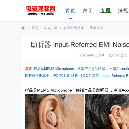
首页
关于
专题
法规
›
首页
›
法规业界
›
有源医疗器械
›
查看内容
E
助听器 input-Referred EMl Noise 
M
C
2025-6-6 11:49
|
发布者:
曾工
技
摘要
: 样品是MEMS Microphone，终端产品是助听器 ，申请According to
术
助听器依据标准：IEC 60118-13 Ed.4.0关注项目：Input-Referred E .
社
区
样品是MEMS Microphone，终端产品是助听器 ，申请According to 