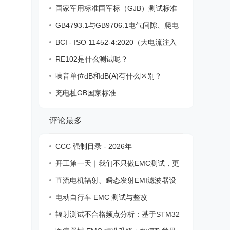
统电磁
国家军用标准国军标（GJB）测试标准
一览表
GB4793.1与GB9706.1电气间隙、爬电
距离、电
BCI - ISO 11452-4:2020（大电流注入
法）
RE102是什么测试呢？
噪音单位dB和dB(A)有什么区别？
充电桩GB国家标准
评论最多
CCC 强制目录 - 2026年
开工第一天｜我们不只做EMC测试，更
解决现
直流电机辐射、瞬态发射EMI滤波器设
计
电动自行车 EMC 测试与整改
辐射测试不合格频点分析：基于STM32
F215时