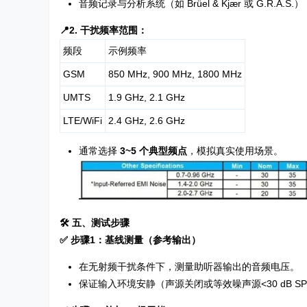
音频记录与分析系统（如 Brüel & Kjær 或 G.R.A.S.）
📍2. 干扰频率范围：
频段
示例频率
GSM
850 MHz, 900 MHz, 1800 MHz
UMTS
1.9 GHz, 2.1 GHz
LTE/WiFi
2.4 GHz, 2.6 GHz
通常选择
3~5 个典型频点
，模拟真实使用场景。
🛠️ 五、测试步骤
✅ 步骤1：基线测量（参考输出）
在无射频干扰条件下，测量助听器输出的音频电压。
保证输入环境安静（声源关闭或等效噪声源<30 dB S