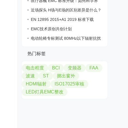
医疗器械 EMC 标准升级：如何科学界
定“内
近场探头 H场与E场的区别差异是什么？
如何
EN 12895 2015+A1 2019 标准下载
EMC技术原创共创计划
电动轮椅专标测试 80MHz以下辐射抗扰
度
热门标签
电击程度
BCI
变频器
FAA
波速
ST
掷出窗外
HDMI辐射
ISO17025审核
LED灯具EMC整改