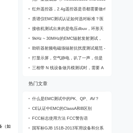
py，
红外遥控器，2.4g遥控器是否都需要做rf
认证
质谱仪EMC测试认证如何选对标准？医
疗器械
接收机测试出来的是电压dbuv，环形天
线测试
9kHz ~ 30MHz的EMC辐射发射测试，
我们应该
助听器射频电磁场辐射抗扰度测试规范 -
IRI
打显示屏，空气静电，叭了一声，但是
不影响
三相带 N 线设备做共模测试时，需要 A
BN /
热门文章
什么是EMC测试中的PK、QP、AV？
CE认证中EMC的ClassA和B区别
FCC标志使用方法 FCC警告语
备（如
国军标GJB 151B-2013军用设备和分系