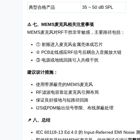
典型合格产品
35 ~ 50 dB SPL
⚠️ 七、MEMS麦克风相关注意事项
MEMS麦克风对RF干扰非常敏感，主要路径包括：
① 射频进入麦克风金属壳体或芯片
② PCB走线感应RF信号后耦合入音频放大链
③ 电源或地线回路引入共模干扰
建议设计措施：
使用带屏蔽壳的MEMS麦克风
RF滤波电容靠近麦克风引脚布局
保证良好接地与短路径回路
I2S或PDM输出信号带限、布线屏蔽处理
📌 八、总结
IEC 60118-13 Ed.4.0 的 Input-Referre