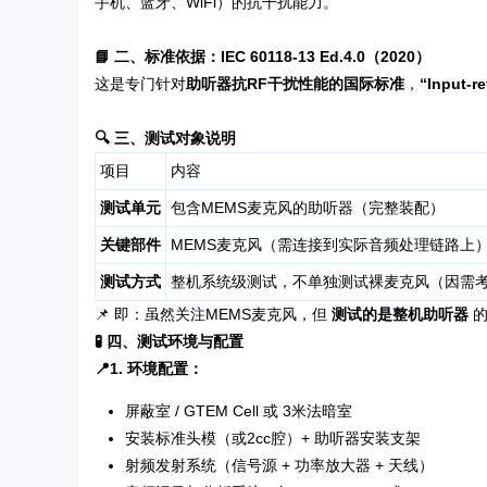
手机、蓝牙、WiFi）的抗干扰能力。
📘 二、标准依据：IEC 60118-13 Ed.4.0（2020）
这是专门针对
助听器抗RF干扰性能的国际标准
，
“Input-re
🔍 三、测试对象说明
项目
内容
测试单元
包含MEMS麦克风的助听器（完整装配）
关键部件
MEMS麦克风（需连接到实际音频处理链路上
测试方式
整机系统级测试，不单独测试裸麦克风（因需考
📌 即：虽然关注MEMS麦克风，但
测试的是整机助听器
的
🧪 四、测试环境与配置
📍1. 环境配置：
屏蔽室 / GTEM Cell 或 3米法暗室
安装标准头模（或2cc腔）+ 助听器安装支架
射频发射系统（信号源 + 功率放大器 + 天线）